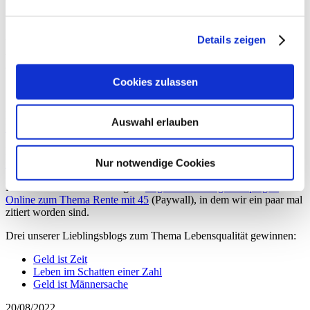
Details zeigen
Verstehen Sie jetzt, warum mir das Schreiben des neuen Buchs so
viel Freude bereitet und warum ich regelrecht süchtig nach
Geschichten zum Thema Geld geworden bin?
Cookies zulassen
Ihr
Nikolaus Braun
Auswahl erlauben
Neunundvierzig Honorarberatung
PS: Ich freue mich auf Rückmeldungen unter:
Nur notwendige Cookies
nachdenken@neunundvierzig.com
.
PPS: Sehen Sie dazu auch gern
folgenden Beitrag auf Spiegel-
Online zum Thema Rente mit 45
(Paywall), in dem wir ein paar mal
zitiert worden sind.
Drei unserer Lieblingsblogs zum Thema Lebensqualität gewinnen:
Geld ist Zeit
Leben im Schatten einer Zahl
Geld ist Männersache
20/08/2022