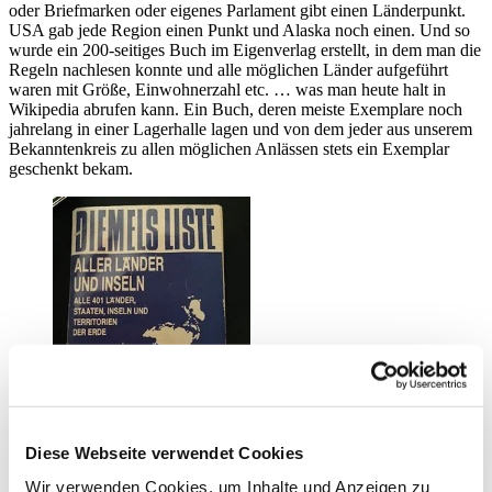
oder Briefmarken oder eigenes Parlament gibt einen Länderpunkt.
USA gab jede Region einen Punkt und Alaska noch einen. Und so
wurde ein 200-seitiges Buch im Eigenverlag erstellt, in dem man die
Regeln nachlesen konnte und alle möglichen Länder aufgeführt
waren mit Größe, Einwohnerzahl etc. … was man heute halt in
Wikipedia abrufen kann. Ein Buch, deren meiste Exemplare noch
jahrelang in einer Lagerhalle lagen und von dem jeder aus unserem
Bekanntenkreis zu allen möglichen Anlässen stets ein Exemplar
geschenkt bekam.
Diese Webseite verwendet Cookies
Wir verwenden Cookies, um Inhalte und Anzeigen zu
Der Lehrer war jede Ferien unterwegs. Er war mit Karawanen in