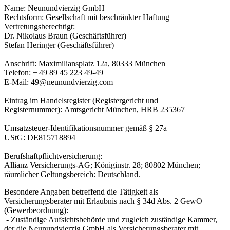
Name: Neunundvierzig GmbH
Rechtsform: Gesellschaft mit beschränkter Haftung
Vertretungsberechtigt:
Dr. Nikolaus Braun (Geschäftsführer)
Stefan Heringer (Geschäftsführer)
Anschrift: Maximiliansplatz 12a, 80333 München
Telefon: + 49 89 45 223 49-49
E-Mail: 49@neunundvierzig.com
Eintrag im Handelsregister (Registergericht und
Registernummer): Amtsgericht München, HRB 235367
Umsatzsteuer-Identifikationsnummer gemäß § 27a
UStG: DE815718894
Berufshaftpflichtversicherung:
Allianz Versicherungs-AG; Königinstr. 28; 80802 München;
räumlicher Geltungsbereich: Deutschland.
Besondere Angaben betreffend die Tätigkeit als
Versicherungsberater mit Erlaubnis nach § 34d Abs. 2 GewO
(Gewerbeordnung):
- Zuständige Aufsichtsbehörde und zugleich zuständige Kammer,
der die Neunundvierzig GmbH als Versicherungsberater mit