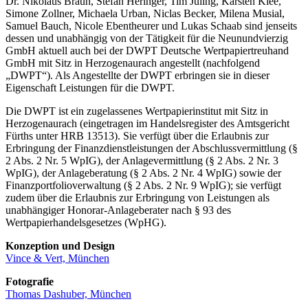
Dr. Nikolaus Braun, Stefan Heringer, Tim Juling, Karsten Klee,
Simone Zollner, Michaela Urban, Niclas Becker, Milena Musial,
Samuel Bauch, Nicole Ebentheurer und Lukas Schaab sind jenseits
dessen und unabhängig von der Tätigkeit für die Neunundvierzig
GmbH aktuell auch bei der DWPT Deutsche Wertpapiertreuhand
GmbH mit Sitz in Herzogenaurach angestellt (nachfolgend
„DWPT“). Als Angestellte der DWPT erbringen sie in dieser
Eigenschaft Leistungen für die DWPT.
Die DWPT ist ein zugelassenes Wertpapierinstitut mit Sitz in
Herzogenaurach (eingetragen im Handelsregister des Amtsgericht
Fürths unter HRB 13513). Sie verfügt über die Erlaubnis zur
Erbringung der Finanzdienstleistungen der Abschlussvermittlung (§
2 Abs. 2 Nr. 5 WpIG), der Anlagevermittlung (§ 2 Abs. 2 Nr. 3
WpIG), der Anlageberatung (§ 2 Abs. 2 Nr. 4 WpIG) sowie der
Finanzportfolioverwaltung (§ 2 Abs. 2 Nr. 9 WpIG); sie verfügt
zudem über die Erlaubnis zur Erbringung von Leistungen als
unabhängiger Honorar-Anlageberater nach § 93 des
Wertpapierhandelsgesetzes (WpHG).
Konzeption und Design
Vince & Vert, München
Fotografie
Thomas Dashuber, München