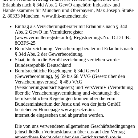
Erlaubnis nach § 34d Abs. 2 GewO angehört: Industrie- und
Handelskammer für München und Oberbayern, Max-Joseph-Straße
2, 80333 München, www.ihk-muenchen.de
Eintrag als Versicherungsberater mit Erlaubnis nach § 34d
Abs. 2 GewO im Vermittlerregister
(www.vermittlerregister.info), Registrierungs-Nr.: D-DTJB-
8Q3FS-25
Berufsbezeichnung: Versicherungsberater mit Erlaubnis nach
§ 34d Abs. 2 der Gewerbeordnung
Staat, in dem die Berufsbezeichnung verliehen wurde:
Bundesrepublik Deutschland
Berufsrechtliche Regelungen: § 34d GewO
(Gewerbeordnung), §§ 59 bis 68 VVG (Gesetz über den
Versicherungsvertrag), § 48b VAG
(Versicherungsaufsichtsgesetz) und VersVermV (Verordnung
über die Versicherungsvermittlung und -beratung); die
berufsrechtlichen Regelungen können über die vom
Bundesministerium der Justiz und von der juris GmbH
betriebenen Homepage www.gesetze-im-
internet.de eingesehen und abgerufen werden.
Die von uns verwendeten allgemeinen Geschäftsbedingungen
(einschließlich Vertragsklauseln über das auf den Vertrag
anwendbare Recht oder über den Gerichtsstand) sowie