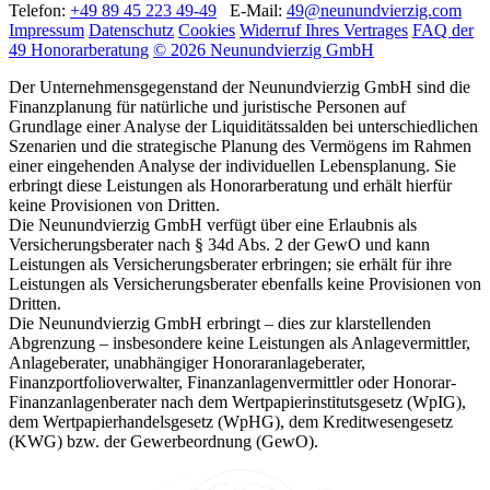
Telefon:
+49 89 45 223 49-49
E-Mail:
49@neunundvierzig.com
Impressum
Datenschutz
Cookies
Widerruf Ihres Vertrages
FAQ der
49 Honorarberatung
© 2026 Neunundvierzig GmbH
Der Unternehmensgegenstand der Neunundvierzig GmbH sind die
Finanzplanung für natürliche und juristische Personen auf
Grundlage einer Analyse der Liquiditätssalden bei unterschiedlichen
Szenarien und die strategische Planung des Vermögens im Rahmen
einer eingehenden Analyse der individuellen Lebensplanung. Sie
erbringt diese Leistungen als Honorarberatung und erhält hierfür
keine Provisionen von Dritten.
Die Neunundvierzig GmbH verfügt über eine Erlaubnis als
Versicherungsberater nach § 34d Abs. 2 der GewO und kann
Leistungen als Versicherungsberater erbringen; sie erhält für ihre
Leistungen als Versicherungsberater ebenfalls keine Provisionen von
Dritten.
Die Neunundvierzig GmbH erbringt – dies zur klarstellenden
Abgrenzung – insbesondere keine Leistungen als Anlagevermittler,
Anlageberater, unabhängiger Honoraranlageberater,
Finanzportfolioverwalter, Finanzanlagenvermittler oder Honorar-
Finanzanlagenberater nach dem Wertpapierinstitutsgesetz (WpIG),
dem Wertpapierhandelsgesetz (WpHG), dem Kreditwesengesetz
(KWG) bzw. der Gewerbeordnung (GewO).