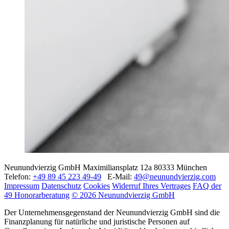
Neunundvierzig GmbH
Maximiliansplatz 12a
80333 München
Telefon:
+49 89 45 223 49-49
E-Mail:
49@neunundvierzig.com
Impressum
Datenschutz
Cookies
Widerruf Ihres Vertrages
FAQ der
49 Honorarberatung
© 2026 Neunundvierzig GmbH
Der Unternehmensgegenstand der Neunundvierzig GmbH sind die
Finanzplanung für natürliche und juristische Personen auf