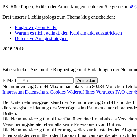
PS: Rückfragen, Kritik oder Anmerkungen schicken Sie gerne an
49@
Drei unserer Lieblingsblogs zum Thema klug entscheiden:
Finger weg von ETFs
Warum es nicht gelingt, den Kapitalmarkt auszutricksen
Defensive Anlagestrategien
20/09/2018
Bitte schicken Sie mir die Blogbeiträge und Einladungen der Neunun
E-Mail
Anmelden
Neunundvierzig GmbH
Maximiliansplatz 12a
80333 München
Telef
Impressum
Datenschutz
Cookies
Widerruf Ihres Vertrages
FAQ der 4
Der Unternehmensgegenstand der Neunundvierzig GmbH sind die Finanz
die strategische Planung des Vermögens im Rahmen einer eingehenden 
Dritten.
Die Neunundvierzig GmbH verfügt über eine Erlaubnis als Versicherun
Versicherungsberater ebenfalls keine Provisionen von Dritten.
Die Neunundvierzig GmbH erbringt – dies zur klarstellenden Abgrenzu
Finanzanlagenvermittler oder Honorar-Finanzanlagenberater nach 