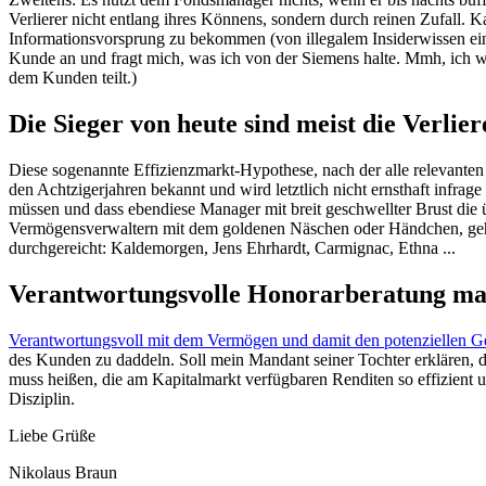
Verlierer nicht entlang ihres Könnens, sondern durch reinen Zufall. Ka
Informationsvorsprung zu bekommen (von illegalem Insiderwissen ein
Kunde an und fragt mich, was ich von der Siemens halte. Mmh, ich weiß
dem Kunden teilt.)
Die Sieger von heute sind meist die Verlie
Diese sogenannte Effizienzmarkt-Hypothese, nach der alle relevanten 
den Achtzigerjahren bekannt und wird letztlich nicht ernsthaft infra
müssen und dass ebendiese Manager mit breit geschwellter Brust die
Vermögensverwaltern mit dem goldenen Näschen oder Händchen, gehö
durchgereicht: Kaldemorgen, Jens Ehrhardt, Carmignac, Ethna ...
Verantwortungsvolle Honorarberatung mac
Verantwortungsvoll mit dem Vermögen und damit den potenziellen G
des Kunden zu daddeln. Soll mein Mandant seiner Tochter erklären, da
muss heißen, die am Kapitalmarkt verfügbaren Renditen so effizien
Disziplin.
Liebe Grüße
Nikolaus Braun