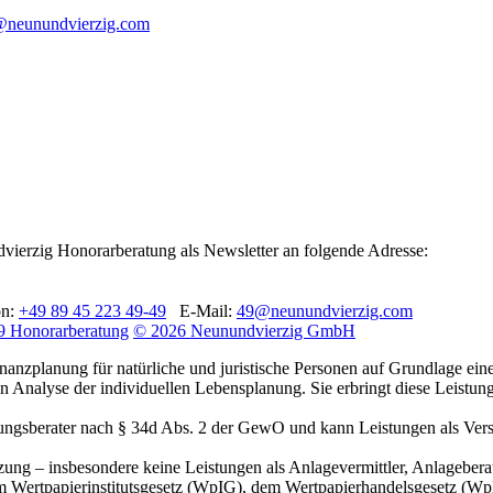
neunundvierzig.com
dvierzig Honorarberatung als Newsletter an folgende Adresse:
on:
+49 89 45 223 49-49
E-Mail:
49@neunundvierzig.com
9 Honorarberatung
© 2026 Neunundvierzig GmbH
planung für natürliche und juristische Personen auf Grundlage einer 
Analyse der individuellen Lebensplanung. Sie erbringt diese Leistung
gsberater nach § 34d Abs. 2 der GewO und kann Leistungen als Versiche
ng – insbesondere keine Leistungen als Anlagevermittler, Anlageberat
dem Wertpapierinstitutsgesetz (WpIG), dem Wertpapierhandelsgesetz