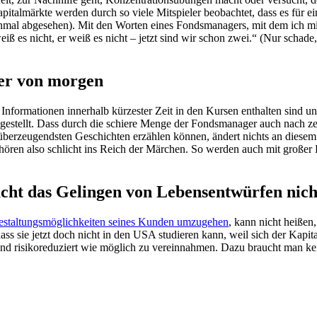
pitalmärkte werden durch so viele Mitspieler beobachtet, dass es für ei
mal abgesehen). Mit den Worten eines Fondsmanagers, mit dem ich mich
 es nicht, er weiß es nicht ‒ jetzt sind wir schon zwei.“ (Nur schade, 
rer von morgen
Informationen innerhalb kürzester Zeit in den Kursen enthalten sind u
ge gestellt. Dass durch die schiere Menge der Fondsmanager auch nach 
 überzeugendsten Geschichten erzählen können, ändert nichts an diese
ren also schlicht ins Reich der Märchen. So werden auch mit großer
ht das Gelingen von Lebensentwürfen nich
estaltungsmöglichkeiten seines Kunden umzugehen
, kann nicht heißen
ss sie jetzt doch nicht in den USA studieren kann, weil sich der Kapit
t und risikoreduziert wie möglich zu vereinnahmen. Dazu braucht man