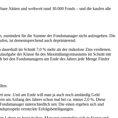
rbare Aktien und weltweit rund 30.000 Fonds – und die kaufen alle
fen, zumindest für die Summe der Fondsmanager nicht aufzugehen. Die
ufen, ist dementsprechend auch deprimierend.
 dauerhaft im Schnitt 7,0 % mehr als der risikolose Zins verdienen.
hulaufgabe der Klasse 8a des Maximiliangymnasiums im Schnitt mit
n auch bei den Fondsmanagern am Ende des Jahres jede Menge Fünfer
llen.
rt usw. Und am Ende will man ja auch noch anständig Geld
ern am Anfang des Jahres schon mal bei ca. minus 2,0 %. Diese
 Fondsmanager unterschiedlich um: Die einen ergeben sich und
ndsprospekt versteckte Erfolgsbeteiligungen.
en Lehrer zu bequatschen. Manager unterteilen sich in Sieger und