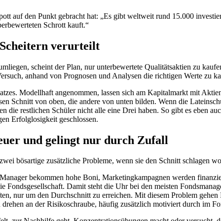
tt auf den Punkt gebracht hat: „Es gibt weltweit rund 15.000 investie
berbewerteten Schrott kauft.“
cheitern verurteilt
mliegen, scheint der Plan, nur unterbewertete Qualitätsaktien zu kau
ersuch, anhand von Prognosen und Analysen die richtigen Werte zu ka
nsatzes. Modellhaft angenommen, lassen sich am Kapitalmarkt mit Aktien
sen Schnitt von oben, die andere von unten bilden. Wenn die Lateinsc
nen die restlichen Schüler nicht alle eine Drei haben. So gibt es ebe
en Erfolglosigkeit geschlossen.
euer und gelingt nur durch Zufall
zwei bösartige zusätzliche Probleme, wenn sie den Schnitt schlagen wo
ten Manager bekommen hohe Boni, Marketingkampagnen werden finanzie
ie Fondsgesellschaft. Damit steht die Uhr bei den meisten Fondsmanag
ften, nur um den Durchschnitt zu erreichen. Mit diesem Problem gehen
rehen an der Risikoschraube, häufig zusätzlich motiviert durch im Fo
elt, zur Nachhilfe geht, Konzentrationsübungen macht oder versucht, d