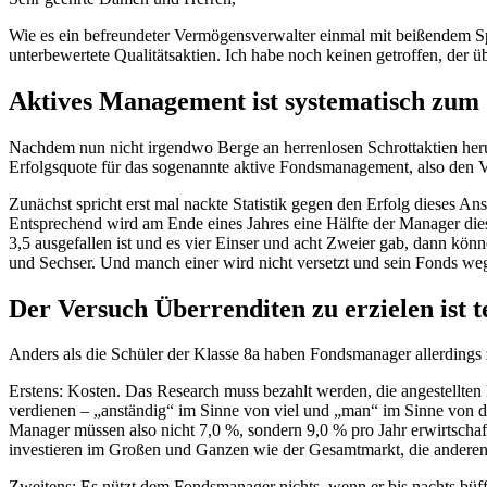
Wie es ein befreundeter Vermögensverwalter einmal mit beißendem Spo
unterbewertete Qualitätsaktien. Ich habe noch keinen getroffen, der ü
Aktives Management ist systematisch zum S
Nachdem nun nicht irgendwo Berge an herrenlosen Schrottaktien heru
Erfolgsquote für das sogenannte aktive Fondsmanagement, also den V
Zunächst spricht erst mal nackte Statistik gegen den Erfolg dieses A
Entsprechend wird am Ende eines Jahres eine Hälfte der Manager die
3,5 ausgefallen ist und es vier Einser und acht Zweier gab, dann kön
und Sechser. Und manch einer wird nicht versetzt und sein Fonds weg
Der Versuch Überrenditen zu erzielen ist t
Anders als die Schüler der Klasse 8a haben Fondsmanager allerdings 
Erstens: Kosten. Das Research muss bezahlt werden, die angestell
verdienen – „anständig“ im Sinne von viel und „man“ im Sinne von d
Manager müssen also nicht 7,0 %, sondern 9,0 % pro Jahr erwirtscha
investieren im Großen und Ganzen wie der Gesamtmarkt, die anderen d
Zweitens: Es nützt dem Fondsmanager nichts, wenn er bis nachts büff