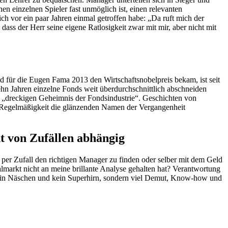
nen einzelnen Spieler fast unmöglich ist, einen relevanten
 vor ein paar Jahren einmal getroffen habe: „Da ruft mich der
dass der Herr seine eigene Ratlosigkeit zwar mit mir, aber nicht mit
nd für die Eugen Fama 2013 den Wirtschaftsnobelpreis bekam, ist seit
zehn Jahren einzelne Fonds weit überdurchschnittlich abschneiden
m „dreckigen Geheimnis der Fondsindustrie“. Geschichten von
 Regelmäßigkeit die glänzenden Namen der Vergangenheit
t von Zufällen abhängig
, per Zufall den richtigen Manager zu finden oder selber mit dem Geld
almarkt nicht an meine brillante Analyse gehalten hat? Verantwortung
 kein Näschen und kein Superhirn, sondern viel Demut, Know-how und