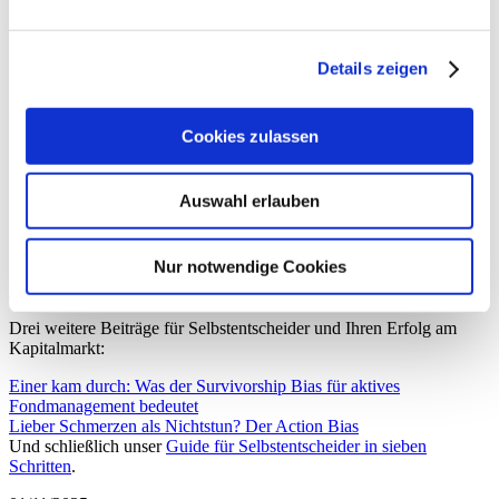
Bruttovermögenszuwachses in einem guten Kapitalmarktjahr wie
beispielsweise 2021 unseren Gesamtjahresumsatz mal eben um satte
140% (!!) erhöht.
Details zeigen
Sie sollten deshalb Performance Fees – egal ob bei Ihrem Verwalter
oder in aktiven Fonds – Ihrem Vermögen zuliebe stets kritisch
hinterfragen und am besten ablehnen bzw. entsprechende Produkte
Cookies zulassen
konsequent meiden.
Auswahl erlauben
Alles Liebe
Stefan Heringer
Nur notwendige Cookies
P.S.: Ich freue mich auf Rückmeldungen unter:
nachdenken@neunundvierzig.com
Drei weitere Beiträge für Selbstentscheider und Ihren Erfolg am
Kapitalmarkt:
Einer kam durch: Was der Survivorship Bias für aktives
Fondmanagement bedeutet
Lieber Schmerzen als Nichtstun? Der Action Bias
Und schließlich unser
Guide für Selbstentscheider in sieben
Schritten
.