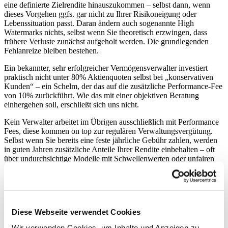
eine definierte Zielrendite hinauszukommen – selbst dann, wenn
dieses Vorgehen ggfs. gar nicht zu Ihrer Risikoneigung oder
Lebenssituation passt. Daran ändern auch sogenannte High
Watermarks nichts, selbst wenn Sie theoretisch erzwingen, dass
frühere Verluste zunächst aufgeholt werden. Die grundlegenden
Fehlanreize bleiben bestehen.
Ein bekannter, sehr erfolgreicher Vermögensverwalter investiert
praktisch nicht unter 80% Aktienquoten selbst bei „konservativen
Kunden“ – ein Schelm, der das auf die zusätzliche Performance-Fee
von 10% zurückführt. Wie das mit einer objektiven Beratung
einhergehen soll, erschließt sich uns nicht.
Kein Verwalter arbeitet im Übrigen ausschließlich mit Performance
Fees, diese kommen on top zur regulären Verwaltungsvergütung.
Selbst wenn Sie bereits eine feste jährliche Gebühr zahlen, werden
in guten Jahren zusätzliche Anteile Ihrer Rendite einbehalten – oft
über undurchsichtige Modelle mit Schwellenwerten oder unfairen
Benchmarks wie nominalem Wertzuwachs gegenüber dem letzten
Kalenderjahr bei einer gleichzeitig aggressiven Portfoliostruktur.
Performance-Fees führen zu keinen
Diese Webseite verwendet Cookies
besseren Ergebnissen
Wir verwenden Cookies, um Inhalte und Anzeigen zu