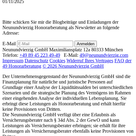
01/11/2025
Bitte schicken Sie mir die Blogbeiträge und Einladungen der
Neunundvierzig Honorarberatung als Newsletter an folgende
Adresse:
E-Mail
Anmelden
Neunundvierzig GmbH
Maximiliansplatz 12a
80333 München
Telefon:
+49 89 45 223 49-49
E-Mail:
49@neunundvierzig.com
Impressum
Datenschutz
Cookies
Widerruf Ihres Vertrages
FAQ der
49 Honorarberatung
© 2026 Neunundvierzig GmbH
Der Unternehmensgegenstand der Neunundvierzig GmbH sind die
Finanzplanung für natürliche und juristische Personen auf
Grundlage einer Analyse der Liquiditätssalden bei unterschiedlichen
Szenarien und die strategische Planung des Vermögens im Rahmen
einer eingehenden Analyse der individuellen Lebensplanung. Sie
erbringt diese Leistungen als Honorarberatung und erhält hierfür
keine Provisionen von Dritten.
Die Neunundvierzig GmbH verfügt über eine Erlaubnis als
Versicherungsberater nach § 34d Abs. 2 der GewO und kann
Leistungen als Versicherungsberater erbringen; sie erhält für ihre
Leistungen als Versicherungsberater ebenfalls keine Provisionen von