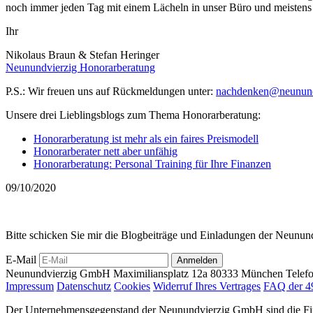
noch immer jeden Tag mit einem Lächeln in unser Büro und meistens 
Ihr
Nikolaus Braun & Stefan Heringer
Neunundvierzig Honorarberatung
P.S.: Wir freuen uns auf Rückmeldungen unter:
nachdenken@neunund
Unsere drei Lieblingsblogs zum Thema Honorarberatung:
Honorarberatung ist mehr als ein faires Preismodell
Honorarberater nett aber unfähig
Honorarberatung: Personal Training für Ihre Finanzen
09/10/2020
Bitte schicken Sie mir die Blogbeiträge und Einladungen der Neunun
E-Mail
Anmelden
Neunundvierzig GmbH
Maximiliansplatz 12a
80333 München
Telef
Impressum
Datenschutz
Cookies
Widerruf Ihres Vertrages
FAQ der 4
Der Unternehmensgegenstand der Neunundvierzig GmbH sind die Finanz