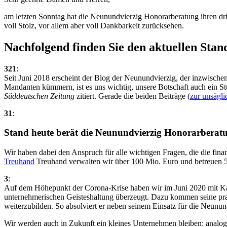
am letzten Sonntag hat die Neunundvierzig Honorarberatung ihren drit
voll Stolz, vor allem aber voll Dankbarkeit zurücksehen.
Nachfolgend finden Sie den aktuellen Sta
321
:
Seit Juni 2018 erscheint der Blog der Neunundvierzig, der inzwisc
Mandanten kümmern, ist es uns wichtig, unsere Botschaft auch ein Stüc
Süddeutschen Zeitung
zitiert. Gerade die beiden Beiträge (
zur unsägli
31
:
Stand heute berät die Neunundvierzig Honorarberatu
Wir haben dabei den Anspruch für alle wichtigen Fragen, die die fina
Treuhand
Treuhand verwalten wir über 100 Mio. Euro und betreuen 52
3
:
Auf dem Höhepunkt der Corona-Krise haben wir im Juni 2020 mit Kar
unternehmerischen Geisteshaltung überzeugt. Dazu kommen seine prak
weiterzubilden. So absolviert er neben seinem Einsatz für die Neunu
Wir werden auch in Zukunft ein kleines Unternehmen bleiben: analog 