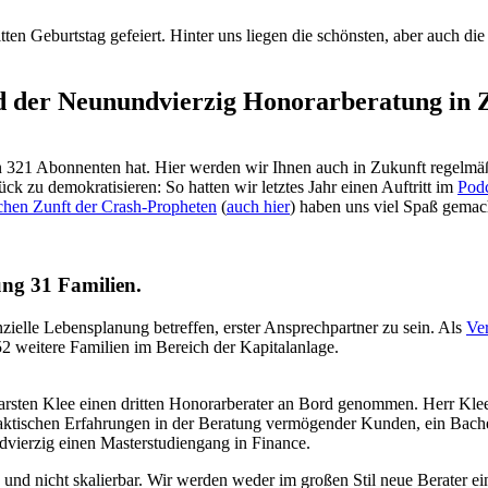
ten Geburtstag gefeiert. Hinter uns liegen die schönsten, aber auch di
nd der Neunundvierzig Honorarberatung in 
hen 321 Abonnenten hat. Hier werden wir Ihnen auch in Zukunft regelm
k zu demokratisieren: So hatten wir letztes Jahr einen Auftritt im
Pod
chen Zunft der Crash-Propheten
(
auch hier
) haben uns viel Spaß gemac
ng 31 Familien.
nzielle Lebensplanung betreffen, erster Ansprechpartner zu sein. Als
Ve
 weitere Familien im Bereich der Kapitalanlage.
sten Klee einen dritten Honorarberater an Bord genommen. Herr Klee 
tischen Erfahrungen in der Beratung vermögender Kunden, ein Bachelor
ndvierzig einen Masterstudiengang in Finance.
und nicht skalierbar. Wir werden weder im großen Stil neue Berater e