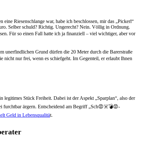
en eine Riesenschlange war, habe ich beschlossen, mir das „Pickerl“
uro. Selber schuld? Richtig. Ungerecht? Nein. Völlig in Ordnung.
 Für so einen Fall hatte ich ja finanziell ‒ viel wichtiger, aber vor
em unerfindlichen Grund dürfen die 20 Meter durch die Barerstraße
nicht nur frei, wenn es schiefgeht. Im Gegenteil, er erlaubt Ihnen
n legitimes Stück Freiheit. Dabei ist der Aspekt „Sparplan“, also der
ei furchtbar ärgern. Entscheidend am Begriff „Sch😡☠️💣😡-
ielt Geld in Lebensqualitä
t.
berater