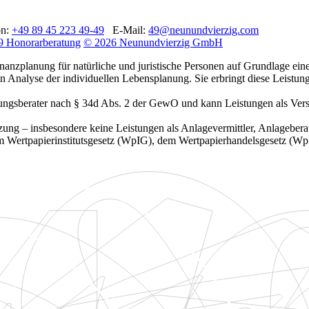
on:
+49 89 45 223 49-49
E-Mail:
49@neunundvierzig.com
9 Honorarberatung
© 2026 Neunundvierzig GmbH
planung für natürliche und juristische Personen auf Grundlage einer 
Analyse der individuellen Lebensplanung. Sie erbringt diese Leistung
gsberater nach § 34d Abs. 2 der GewO und kann Leistungen als Versiche
ng – insbesondere keine Leistungen als Anlagevermittler, Anlageberat
dem Wertpapierinstitutsgesetz (WpIG), dem Wertpapierhandelsgesetz