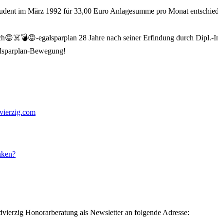
Student im März 1992 für 33,00 Euro Anlagesumme pro Monat entschiede
 Sch😡☠️💣😡-egalsparplan 28 Jahre nach seiner Erfindung durch Dipl.-I
galsparplan-Bewegung!
ierzig.com
nken?
dvierzig Honorarberatung als Newsletter an folgende Adresse: