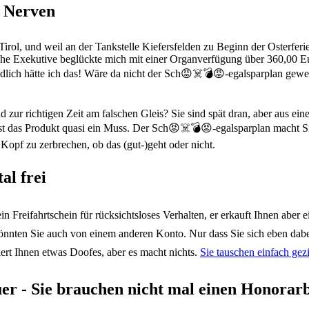
e Nerven
irol, und weil an der Tankstelle Kiefersfelden zu Beginn der Osterferi
hische Exekutive beglückte mich mit einer Organverfügung über 360,00 E
lich hätte ich das! Wäre da nicht der Sch😡☠️💣😡-egalsparplan gewesen.
ur richtigen Zeit am falschen Gleis? Sie sind spät dran, aber aus ein
t das Produkt quasi ein Muss. Der Sch😡☠️💣😡-egalsparplan macht Sie 
 Kopf zu zerbrechen, ob das (gut-)geht oder nicht.
al frei
 Freifahrtschein für rücksichtsloses Verhalten, er erkauft Ihnen aber ei
könnten Sie auch von einem anderen Konto. Nur dass Sie sich eben dab
iert Ihnen etwas Doofes, aber es macht nichts.
Sie tauschen einfach gez
uer - Sie brauchen nicht mal einen Honorar