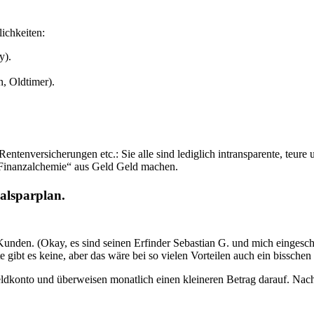
lichkeiten:
y).
n, Oldtimer).
Rentenversicherungen etc.: Sie alle sind lediglich intransparente, teur
 „Finanzalchemie“ aus Geld Geld machen.
alsparplan.
unden. (Okay, es sind seinen Erfinder Sebastian G. und mich eingeschl
gibt es keine, aber das wäre bei so vielen Vorteilen auch ein bisschen 
dkonto und überweisen monatlich einen kleineren Betrag darauf. Nach 