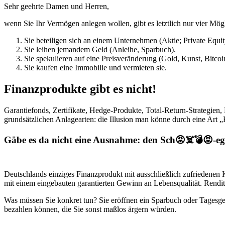
Sehr geehrte Damen und Herren,
wenn Sie Ihr Vermögen anlegen wollen, gibt es letztlich nur vier Mög
Sie beteiligen sich an einem Unternehmen (Aktie; Private Equit
Sie leihen jemandem Geld (Anleihe, Sparbuch).
Sie spekulieren auf eine Preisveränderung (Gold, Kunst, Bitcoi
Sie kaufen eine Immobilie und vermieten sie.
Finanzprodukte gibt es nicht!
Garantiefonds, Zertifikate, Hedge-Produkte, Total-Return-Strategien, 
grundsätzlichen Anlagearten: die Illusion man könne durch eine Art
Gäbe es da nicht eine Ausnahme: den Sch😡☠️💣😡-eg
Deutschlands einziges Finanzprodukt mit ausschließlich zufriedenen K
mit einem eingebauten garantierten Gewinn an Lebensqualität. Rendite 
Was müssen Sie konkret tun? Sie eröffnen ein Sparbuch oder Tagesgel
bezahlen können, die Sie sonst maßlos ärgern würden.