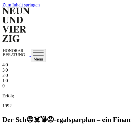
Zum Inhalt springen
Menu
4 0
3 0
2 0
1 0
0
Erfolg
1992
Der Sch😡☠️💣😡-egalsparplan ‒ ein Finan