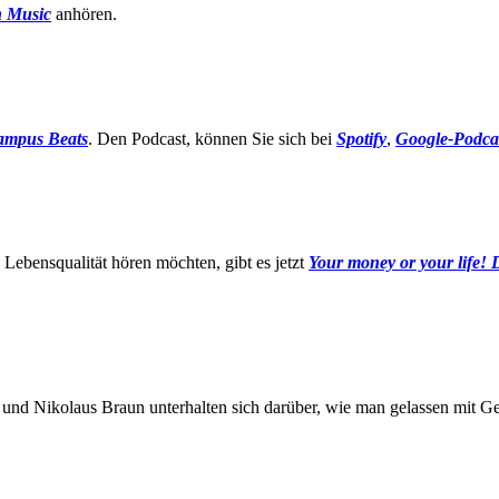
 Music
anhören.
ampus Beats
. Den Podcast, können Sie sich bei
Spotify
,
Google-Podca
ebensqualität hören möchten, gibt es jetzt
Your money or your life! D
nd Nikolaus Braun unterhalten sich darüber, wie man gelassen mit G