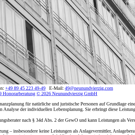
on:
+49 89 45 223 49-49
E-Mail:
49@neunundvierzig.com
9 Honorarberatung
© 2026 Neunundvierzig GmbH
planung für natürliche und juristische Personen auf Grundlage einer 
Analyse der individuellen Lebensplanung. Sie erbringt diese Leistung
gsberater nach § 34d Abs. 2 der GewO und kann Leistungen als Versiche
ng – insbesondere keine Leistungen als Anlagevermittler, Anlageberat