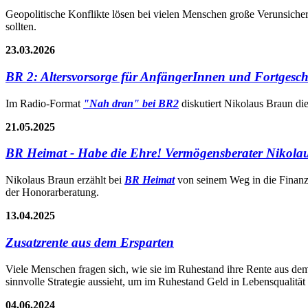
Geopolitische Konflikte lösen bei vielen Menschen große Verunsiche
sollten.
23.03.2026
BR 2: Altersvorsorge für AnfängerInnen und Fortgesch
Im Radio-Format
"Nah dran" bei BR2
diskutiert Nikolaus Braun di
21.05.2025
BR Heimat - Habe die Ehre! Vermögensberater Nikola
Nikolaus Braun erzählt bei
BR Heimat
von seinem Weg in die Finanzb
der Honorarberatung.
13.04.2025
Zusatzrente aus dem Ersparten
Viele Menschen fragen sich, wie sie im Ruhestand ihre Rente aus d
sinnvolle Strategie aussieht, um im Ruhestand Geld in Lebensqualität
04.06.2024