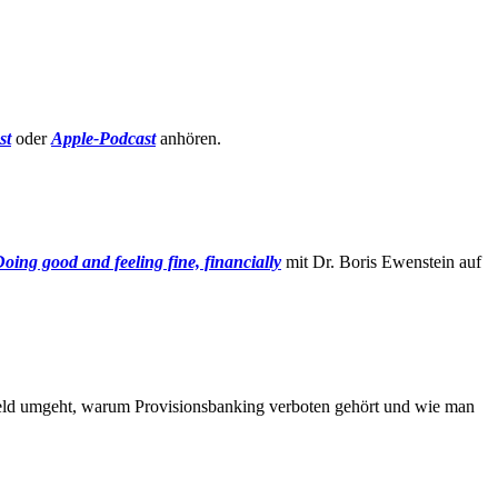
st
oder
Apple-Podcast
anhören.
oing good and feeling fine, financially
mit Dr. Boris Ewenstein auf
eld umgeht, warum Provisionsbanking verboten gehört und wie man