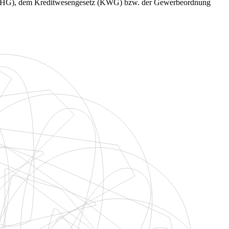
 (WpHG), dem Kreditwesengesetz (KWG) bzw. der Gewerbeordnung