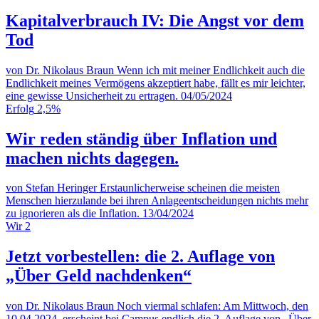
Kapitalverbrauch IV: Die Angst vor dem
Tod
von Dr. Nikolaus Braun
Wenn ich mit meiner Endlichkeit auch die
Endlichkeit meines Vermögens akzeptiert habe, fällt es mir leichter,
eine gewisse Unsicherheit zu ertragen.
04/05/2024
Erfolg
2,5%
Wir reden ständig über Inflation und
machen nichts dagegen.
von Stefan Heringer
Erstaunlicherweise scheinen die meisten
Menschen hierzulande bei ihren Anlageentscheidungen nichts mehr
zu ignorieren als die Inflation.
13/04/2024
Wir
2
Jetzt vorbestellen: die 2. Auflage von
„Über Geld nachdenken“
von Dr. Nikolaus Braun
Noch viermal schlafen: Am Mittwoch, den
10.04.2024, erscheint bei Campus endlich die 2. Auflage von „Über