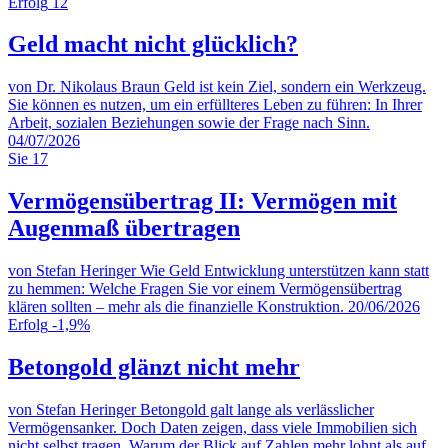
Erfolg
12
Geld macht nicht glücklich?
von Dr. Nikolaus Braun
Geld ist kein Ziel, sondern ein Werkzeug.
Sie können es nutzen, um ein erfüllteres Leben zu führen: In Ihrer
Arbeit, sozialen Beziehungen sowie der Frage nach Sinn.
04/07/2026
Sie
17
Vermögensübertrag II: Vermögen mit
Augenmaß übertragen
von Stefan Heringer
Wie Geld Entwicklung unterstützen kann statt
zu hemmen: Welche Fragen Sie vor einem Vermögensübertrag
klären sollten – mehr als die finanzielle Konstruktion.
20/06/2026
Erfolg
-1,9%
Betongold glänzt nicht mehr
von Stefan Heringer
Betongold galt lange als verlässlicher
Vermögensanker. Doch Daten zeigen, dass viele Immobilien sich
nicht selbst tragen. Warum der Blick auf Zahlen mehr lohnt als auf