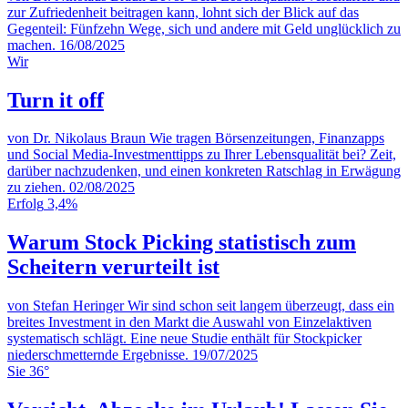
zur Zufriedenheit beitragen kann, lohnt sich der Blick auf das
Gegenteil: Fünfzehn Wege, sich und andere mit Geld unglücklich zu
machen.
16/08/2025
Wir
Turn it off
von Dr. Nikolaus Braun
Wie tragen Börsenzeitungen, Finanzapps
und Social Media-Investmenttipps zu Ihrer Lebensqualität bei? Zeit,
darüber nachzudenken, und einen konkreten Ratschlag in Erwägung
zu ziehen.
02/08/2025
Erfolg
3,4%
Warum Stock Picking statistisch zum
Scheitern verurteilt ist
von Stefan Heringer
Wir sind schon seit langem überzeugt, dass ein
breites Investment in den Markt die Auswahl von Einzelaktiven
systematisch schlägt. Eine neue Studie enthält für Stockpicker
niederschmetternde Ergebnisse.
19/07/2025
Sie
36°