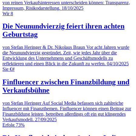
von reinen Verkaufsinteressen unterscheiden können: Transparenz,
Impressum, Risikodarstellung.
18/10/2025
Wir
8
Die Neunundvierzig feiert ihren achten
Geburtstag
von Stefan Heringer & Dr. Nikolaus Braun
Vor acht Jahren wurde
die Neunundvierzig gegründet. Zeit, wie jedes Jahr über die
Entwicklung des Unternehmens und Geschäftsmodells zu
reflektieren und einen Blick in die Zukunft zu werfen.
04/10/2025
Sie
€#
Finfluencer zwischen Finanzbildung und
Verkaufsbühne
von Stefan Heringer
Auf Social Media befassen sich zahlreiche
Influencer mit Finanzthemen. Finfluencer können einen Beitrag zur
Finanzbildung leisten, betreiben allerdings oft ein gut klingendes
Verkaufsmodell.
27/09/2025
Erfolg
73%