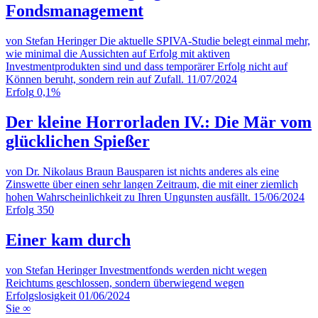
Fondsmanagement
von Stefan Heringer
Die aktuelle SPIVA-Studie belegt einmal mehr,
wie minimal die Aussichten auf Erfolg mit aktiven
Investmentprodukten sind und dass temporärer Erfolg nicht auf
Können beruht, sondern rein auf Zufall.
11/07/2024
Erfolg
0,1%
Der kleine Horrorladen IV.: Die Mär vom
glücklichen Spießer
von Dr. Nikolaus Braun
Bausparen ist nichts anderes als eine
Zinswette über einen sehr langen Zeitraum, die mit einer ziemlich
hohen Wahrscheinlichkeit zu Ihren Ungunsten ausfällt.
15/06/2024
Erfolg
350
Einer kam durch
von Stefan Heringer
Investmentfonds werden nicht wegen
Reichtums geschlossen, sondern überwiegend wegen
Erfolgslosigkeit
01/06/2024
Sie
∞