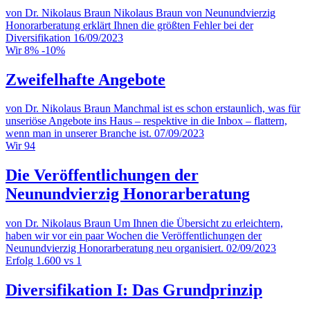
von Dr. Nikolaus Braun
Nikolaus Braun von Neunundvierzig
Honorarberatung erklärt Ihnen die größten Fehler bei der
Diversifikation
16/09/2023
Wir
8% -10%
Zweifelhafte Angebote
von Dr. Nikolaus Braun
Manchmal ist es schon erstaunlich, was für
unseriöse Angebote ins Haus – respektive in die Inbox – flattern,
wenn man in unserer Branche ist.
07/09/2023
Wir
94
Die Veröffentlichungen der
Neunundvierzig Honorarberatung
von Dr. Nikolaus Braun
Um Ihnen die Übersicht zu erleichtern,
haben wir vor ein paar Wochen die Veröffentlichungen der
Neunundvierzig Honorarberatung neu organisiert.
02/09/2023
Erfolg
1.600 vs 1
Diversifikation I: Das Grundprinzip