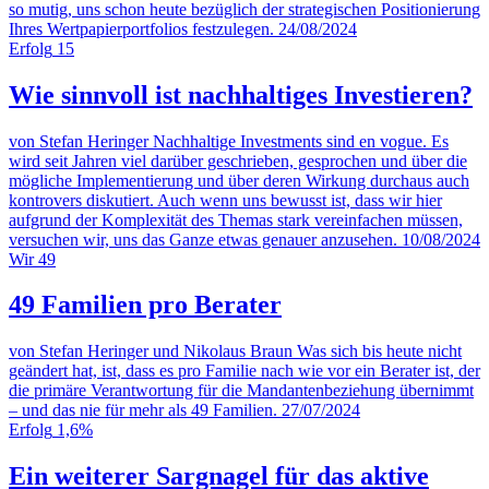
so mutig, uns schon heute bezüglich der strategischen Positionierung
Ihres Wertpapierportfolios festzulegen.
24/08/2024
Erfolg
15
Wie sinnvoll ist nachhaltiges Investieren?
von Stefan Heringer
Nachhaltige Investments sind en vogue. Es
wird seit Jahren viel darüber geschrieben, gesprochen und über die
mögliche Implementierung und über deren Wirkung durchaus auch
kontrovers diskutiert. Auch wenn uns bewusst ist, dass wir hier
aufgrund der Komplexität des Themas stark vereinfachen müssen,
versuchen wir, uns das Ganze etwas genauer anzusehen.
10/08/2024
Wir
49
49 Familien pro Berater
von Stefan Heringer und Nikolaus Braun
Was sich bis heute nicht
geändert hat, ist, dass es pro Familie nach wie vor ein Berater ist, der
die primäre Verantwortung für die Mandantenbeziehung übernimmt
– und das nie für mehr als 49 Familien.
27/07/2024
Erfolg
1,6%
Ein weiterer Sargnagel für das aktive