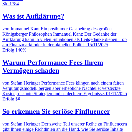
Sie
1784
Was ist Aufklärung?
von Immanuel Kant
Ein posthumer Gastbeitrag des großen
Königsberger Philosophen Immanuel Kant: Der Gedanke der
Aufklärung kann in vielen Situationen als Leitgedanke dienen – ob
am Finanzmarkt oder in der aktuellen Politik.
15/11/2025
Erfolg
140%
Warum Performance Fees Ihrem
Vermögen schaden
von Stefan Heringer
Performance Fees klingen nach einem fairen
Vergütungsmodell, bergen aber erhebliche Nachteile: versteckte
Kosten, riskante Strategien und schlechtere Ergebnisse.
01/11/2025
Erfolg
$#
So erkennen Sie seriöse Finfluencer
von Stefan Heringer
Der zweite Teil unserer Reihe zu Finfluencern
gibt Ihnen einige Richtlinien an die Hand, wie Sie seriöse Inhalte