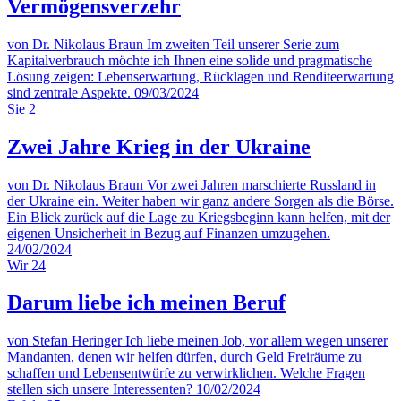
Vermögensverzehr
von Dr. Nikolaus Braun
Im zweiten Teil unserer Serie zum
Kapitalverbrauch möchte ich Ihnen eine solide und pragmatische
Lösung zeigen: Lebenserwartung, Rücklagen und Renditeerwartung
sind zentrale Aspekte.
09/03/2024
Sie
2
Zwei Jahre Krieg in der Ukraine
von Dr. Nikolaus Braun
Vor zwei Jahren marschierte Russland in
der Ukraine ein. Weiter haben wir ganz andere Sorgen als die Börse.
Ein Blick zurück auf die Lage zu Kriegsbeginn kann helfen, mit der
eigenen Unsicherheit in Bezug auf Finanzen umzugehen.
24/02/2024
Wir
24
Darum liebe ich meinen Beruf
von Stefan Heringer
Ich liebe meinen Job, vor allem wegen unserer
Mandanten, denen wir helfen dürfen, durch Geld Freiräume zu
schaffen und Lebensentwürfe zu verwirklichen. Welche Fragen
stellen sich unsere Interessenten?
10/02/2024