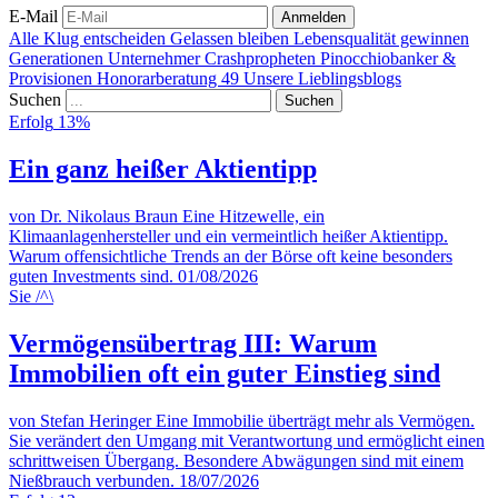
E-Mail
Anmelden
Alle
Klug entscheiden
Gelassen bleiben
Lebensqualität gewinnen
Generationen
Unternehmer
Crashpropheten
Pinocchiobanker &
Provisionen
Honorarberatung
49
Unsere Lieblingsblogs
Suchen
Erfolg
13%
Ein ganz heißer Aktientipp
von Dr. Nikolaus Braun
Eine Hitzewelle, ein
Klimaanlagenhersteller und ein vermeintlich heißer Aktientipp.
Warum offensichtliche Trends an der Börse oft keine besonders
guten Investments sind.
01/08/2026
Sie
/^\
Vermögensübertrag III: Warum
Immobilien oft ein guter Einstieg sind
von Stefan Heringer
Eine Immobilie überträgt mehr als Vermögen.
Sie verändert den Umgang mit Verantwortung und ermöglicht einen
schrittweisen Übergang. Besondere Abwägungen sind mit einem
Nießbrauch verbunden.
18/07/2026