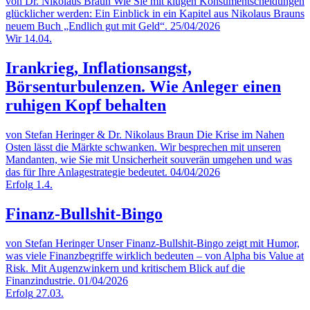
von Dr. Nikolaus Braun
Wie Sie mit klugen Konsumentscheidungen
glücklicher werden: Ein Einblick in ein Kapitel aus Nikolaus Brauns
neuem Buch „Endlich gut mit Geld“.
25/04/2026
Wir
14.04.
Irankrieg, Inflationsangst,
Börsenturbulenzen. Wie Anleger einen
ruhigen Kopf behalten
von Stefan Heringer & Dr. Nikolaus Braun
Die Krise im Nahen
Osten lässt die Märkte schwanken. Wir besprechen mit unseren
Mandanten, wie Sie mit Unsicherheit souverän umgehen und was
das für Ihre Anlagestrategie bedeutet.
04/04/2026
Erfolg
1.4.
Finanz-Bullshit-Bingo
von Stefan Heringer
Unser Finanz‑Bullshit‑Bingo zeigt mit Humor,
was viele Finanzbegriffe wirklich bedeuten – von Alpha bis Value at
Risk. Mit Augenzwinkern und kritischem Blick auf die
Finanzindustrie.
01/04/2026
Erfolg
27.03.