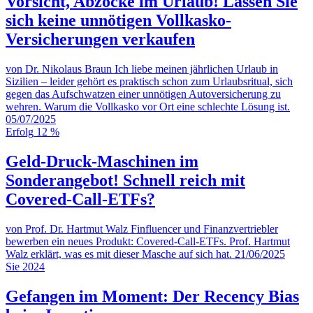
Vorsicht, Abzocke im Urlaub! Lassen Sie
sich keine unnötigen Vollkasko-
Versicherungen verkaufen
von Dr. Nikolaus Braun
Ich liebe meinen jährlichen Urlaub in
Sizilien – leider gehört es praktisch schon zum Urlaubsritual, sich
gegen das Aufschwatzen einer unnötigen Autoversicherung zu
wehren. Warum die Vollkasko vor Ort eine schlechte Lösung ist.
05/07/2025
Erfolg
12 %
Geld-Druck-Maschinen im
Sonderangebot! Schnell reich mit
Covered-Call-ETFs?
von Prof. Dr. Hartmut Walz
Finfluencer und Finanzvertriebler
bewerben ein neues Produkt: Covered-Call-ETFs. Prof. Hartmut
Walz erklärt, was es mit dieser Masche auf sich hat.
21/06/2025
Sie
2024
Gefangen im Moment: Der Recency Bias