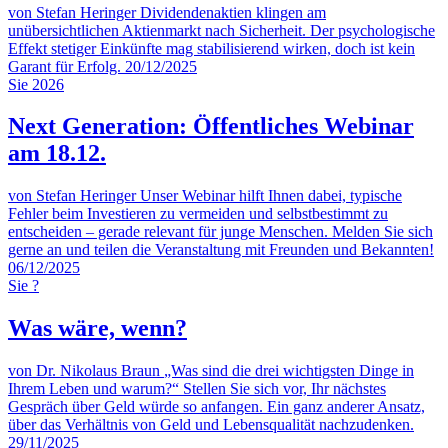
von Stefan Heringer
Dividendenaktien klingen am
unübersichtlichen Aktienmarkt nach Sicherheit. Der psychologische
Effekt stetiger Einkünfte mag stabilisierend wirken, doch ist kein
Garant für Erfolg.
20/12/2025
Sie
2026
Next Generation: Öffentliches Webinar
am 18.12.
von Stefan Heringer
Unser Webinar hilft Ihnen dabei, typische
Fehler beim Investieren zu vermeiden und selbstbestimmt zu
entscheiden – gerade relevant für junge Menschen. Melden Sie sich
gerne an und teilen die Veranstaltung mit Freunden und Bekannten!
06/12/2025
Sie
?
Was wäre, wenn?
von Dr. Nikolaus Braun
„Was sind die drei wichtigsten Dinge in
Ihrem Leben und warum?“ Stellen Sie sich vor, Ihr nächstes
Gespräch über Geld würde so anfangen. Ein ganz anderer Ansatz,
über das Verhältnis von Geld und Lebensqualität nachzudenken.
29/11/2025